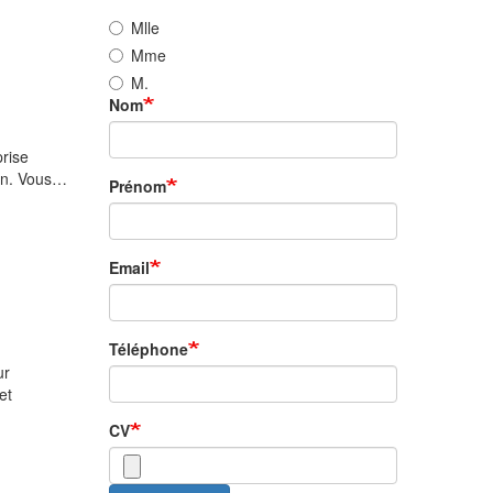
Mlle
Mme
M.
Nom
prise
çon. Vous…
Prénom
Email
Téléphone
ur
et
CV