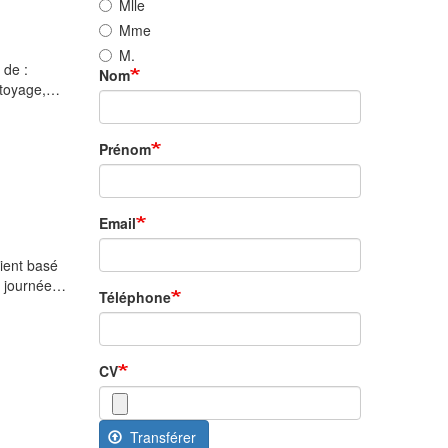
Mlle
Mme
M.
 de :
Nom
ettoyage,…
Prénom
Email
ient basé
n journée…
Téléphone
CV
Transférer