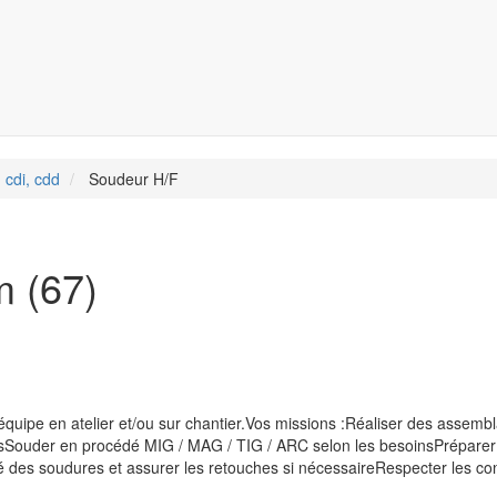
 cdi, cdd
Soudeur H/F
m (67)
quipe en atelier et/ou sur chantier.Vos missions :Réaliser des assemb
quesSouder en procédé MIG / MAG / TIG / ARC selon les besoinsPréparer
é des soudures et assurer les retouches si nécessaireRespecter les co