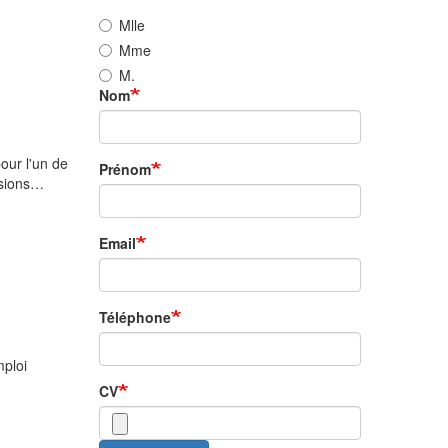
Mlle
Mme
M.
Nom
ur l'un de
Prénom
ssions…
Email
Téléphone
mploi
CV