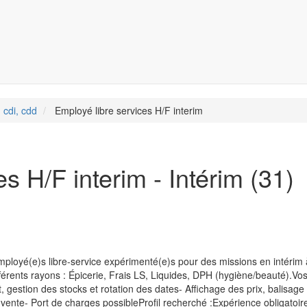
 cdi, cdd
Employé libre services H/F interim
s H/F interim - Intérim (31)
ployé(e)s libre-service expérimenté(e)s pour des missions en intérim 
férents rayons : Épicerie, Frais LS, Liquides, DPH (hygiène/beauté).Vo
gestion des stocks et rotation des dates- Affichage des prix, balisage 
 vente- Port de charges possibleProfil recherché :Expérience obligatoir