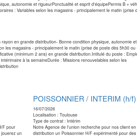
ique, autonomie et rigueurPonctualité et esprit d'équipePermis B + véh
raires : Variables selon les magasins - principalement le matin (prise 
n rayon en grande distribution- Bonne condition physique, autonomie et
elon les magasins - principalement le matin (prise de poste dès 5h30 ou
ficative (minimum 2 ans) en grande distribution.Intitulé du poste : Emp
on intérimaire à la semaineDurée : Missions renouvelables selon les
stribution
POISSONNIER / INTERIM (h/f)
16/07/2026
Localisation :
Toulouse
Type de contrat :
Intérim
H/F pour
Notre Agence de l'union recherche pour nos client en
s jouerez un
distribution un Poissonnier H/F expérimenté pour des