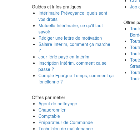
CDI I
Guides et infos pratiques
Job d
Intérimaire Prévoyance, quels sont
vos droits
Offres pa
Mutuelle Intérimaire, ce qu'il faut
Toute
savoir
Bord
Rédiger une lettre de motivation
Toute
Salaire Intérim, comment ça marche
Toute
?
Toute
Jour férié payé en Intérim
Toute
Inscription Intérim, comment ca se
Stra
passe ?
Toute
Compte Epargne Temps, comment ça
Toul
fonctionne ?
Offres par métier
Agent de nettoyage
Chaudronnier
Comptable
Préparateur de Commande
Technicien de maintenance