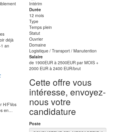
siblement
Intérim
Durée
12 mois
Type
Temps plein
Statut
des
Ouvrier
ir déjà
Domaine
-1 an
Logistique / Transport / Manutention
Salaire
de 1900EUR à 2500EUR par MOIS +
2000 EUR à 2400 EUR/brut
F
Cette offre vous
intéresse, envoyez-
nous votre
ur H/FVos
candidature
nes en…
Poste