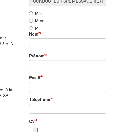
Mlle
Mme
M.
Nom
pour
3.5 et 6…
Prénom
Email
t à la
UR SPL
Téléphone
CV