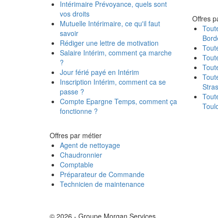
Intérimaire Prévoyance, quels sont
vos droits
Offres pa
Mutuelle Intérimaire, ce qu'il faut
Toute
savoir
Bord
Rédiger une lettre de motivation
Toute
Salaire Intérim, comment ça marche
Toute
?
Toute
Jour férié payé en Intérim
Toute
Inscription Intérim, comment ca se
Stra
passe ?
Toute
Compte Epargne Temps, comment ça
Toul
fonctionne ?
Offres par métier
Agent de nettoyage
Chaudronnier
Comptable
Préparateur de Commande
Technicien de maintenance
© 2026 - Groupe Morgan Services