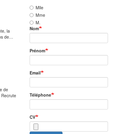
Mlle
Mme
M.
Nom
te, la
gins de…
Prénom
Email
e de
Téléphone
. Recrute
CV