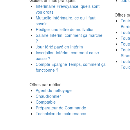
Guides et infos pratiques
Job d
Intérimaire Prévoyance, quels sont
vos droits
Offres pa
Mutuelle Intérimaire, ce qu'il faut
Toute
savoir
Bord
Rédiger une lettre de motivation
Toute
Salaire Intérim, comment ça marche
Toute
?
Toute
Jour férié payé en Intérim
Toute
Inscription Intérim, comment ca se
Stra
passe ?
Toute
Compte Epargne Temps, comment ça
Toul
fonctionne ?
Offres par métier
Agent de nettoyage
Chaudronnier
Comptable
Préparateur de Commande
Technicien de maintenance