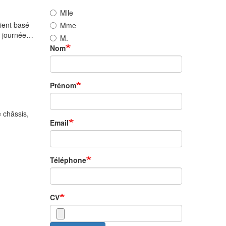
Mlle
ient basé
Mme
n journée…
M.
Nom
Prénom
 châssis,
Email
Téléphone
CV