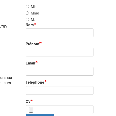
Mlle
Mme
M.
Nom
 VRD
Prénom
Email
iens sur
Téléphone
 de murs…
CV