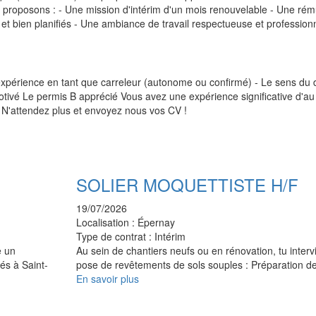
us proposons : - Une mission d'intérim d'un mois renouvelable - Une ré
 et bien planifiés - Une ambiance de travail respectueuse et profession
xpérience en tant que carreleur (autonome ou confirmé) - Le sens du d
re motivé Le permis B apprécié Vous avez une expérience significative d'a
 N'attendez plus et envoyez nous vos CV !
SOLIER MOQUETTISTE H/F
19/07/2026
Localisation :
Épernay
Type de contrat :
Intérim
e un
Au sein de chantiers neufs ou en rénovation, tu interv
és à Saint-
pose de revêtements de sols souples : Préparation 
En savoir plus