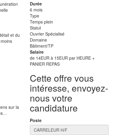
Durée
munération
6 mois
nelle
Type
Temps plein
Statut
Ouvrier Spécialisé
étail et du
Domaine
u moins
Bâtiment/TP
Salaire
de 14EUR à 15EUR par HEURE +
PANIER REPAS
Cette offre vous
intéresse, envoyez-
nous votre
candidature
iens sur la
des…
Poste