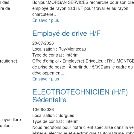
n des
Bonjour,MORGAN SERVICES recherche pour son clie
ure de
employé de rayon trad H/F pour travailler au rayon
charcuterie…
En savoir plus
Employé de drive H/F
28/07/2026
Localisation :
Ruy-Montceau
Type de contrat :
Intérim
rcutier(e)
Offre d'emploi - Employé(e) DriveLieu : RYU MONT
de prise de poste : À partir du 15/09Dans le cadre du
développement…
En savoir plus
ELECTROTECHNICIEN (H/F)
Sédentaire
10/06/2026
Localisation :
Sorgues
loyée libre-
Type de contrat :
Intérim
 équipe…
Nous recrutons pour notre client spécialisé dans la v
Matériel électrique et électronique (automatisme, rob