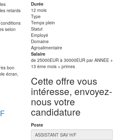
Durée
les
12 mois
les retards
Type
Temps plein
 conditions
Statut
es selon
Employé
Domaine
Agroalimentaire
Salaire
de 25000EUR à 30000EUR par ANNEE +
13 ème mois + primes
rès bon
ble écran,
Cette offre vous
intéresse, envoyez-
nous votre
candidature
/F
Poste