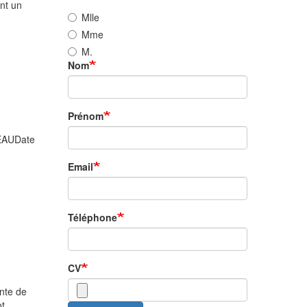
nt un
Mlle
Mme
M.
Nom
Prénom
CEAUDate
Email
Téléphone
CV
ente de
ot,…