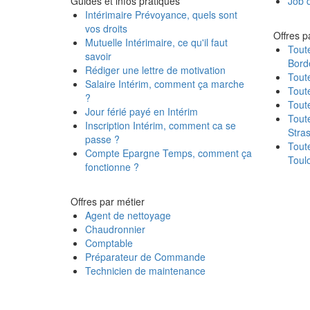
Guides et infos pratiques
Job d
Intérimaire Prévoyance, quels sont
vos droits
Offres pa
Mutuelle Intérimaire, ce qu'il faut
Toute
savoir
Bord
Rédiger une lettre de motivation
Toute
Salaire Intérim, comment ça marche
Toute
?
Toute
Jour férié payé en Intérim
Toute
Inscription Intérim, comment ca se
Stra
passe ?
Toute
Compte Epargne Temps, comment ça
Toul
fonctionne ?
Offres par métier
Agent de nettoyage
Chaudronnier
Comptable
Préparateur de Commande
Technicien de maintenance