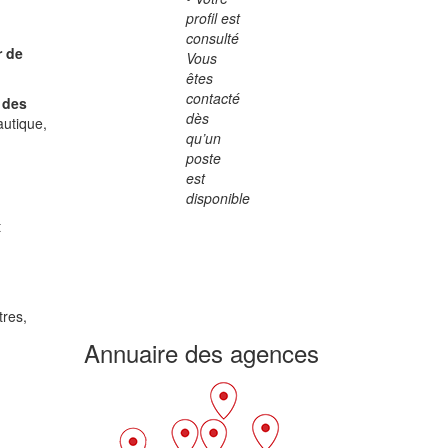
profil est
consulté
r de
Vous
êtes
contacté
 des
dès
autique,
qu’un
poste
est
disponible
t
tres,
Annuaire des agences