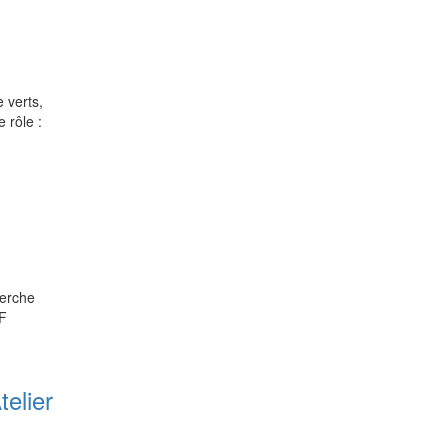
 verts,
rôle :
erche
/F
elier