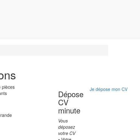
ions
e pièces
Je dépose mon CV
Dépose
ants
CV
minute
grande
Vous
déposez
votre CV
• Votre