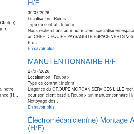
H/F
30/07/2026
Localisation :
Reims
 Chef(fe)
Type de contrat :
Intérim
ique,…
Nous recherchons pour notre client spécialisé en espace
un CHEF D EQUIPE PAYSAGISTE ESPACE VERTS Votre 
En…
En savoir plus
)
MANUTENTIONNAIRE H/F
27/07/2026
Localisation :
Roubaix
Type de contrat :
Intérim
e, notre
L'agence du GROUPE MORGAN SERVICES LILLE rech
enance (H…
pour son client basé à Roubaix :un manutentionnaire H
Nettoyage des…
En savoir plus
Électromécanicien(ne) Montage At
(H/F)