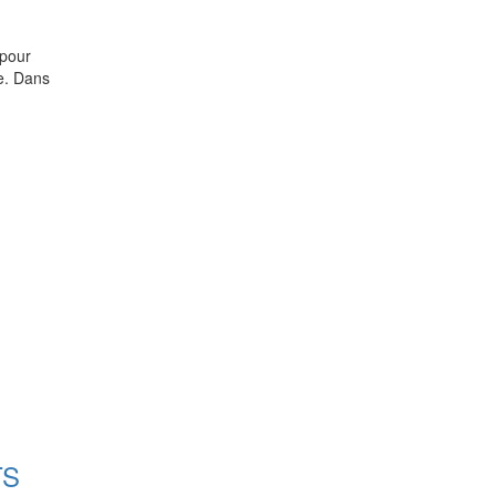
 pour
e. Dans
TS