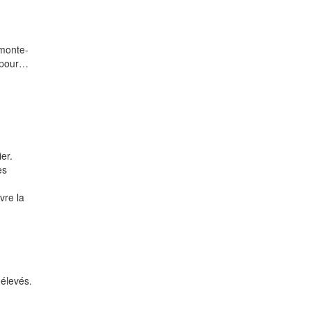
 monte-
 pour…
er.
es
vre la
 élevés.