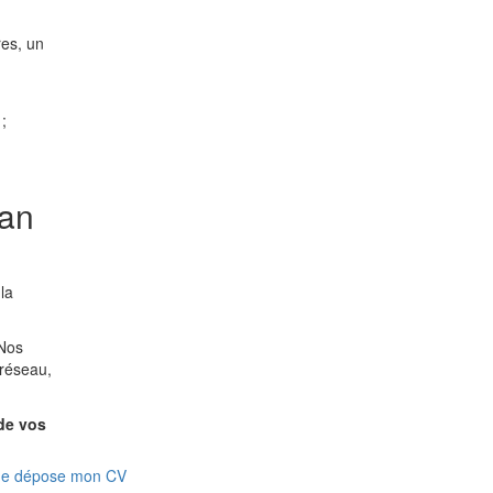
res, un
;
gan
la
 Nos
 réseau,
de vos
Je dépose mon CV