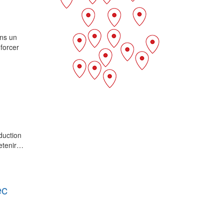
ns un
forcer
duction
retenir…
ec