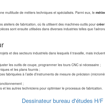
t une multitude de métiers techniques et spécialisés. Parmi eux, le
métie
es ateliers de fabrication, où ils utilisent des machines-outils pour
créer
pièces sont ensuite utilisées dans diverses industries telles que l'aéron
ur
ojets et des secteurs industriels dans lesquels il travaille, mais incluen
ajuster les outils de coupe, programmer les tours CNC si nécessaire ;
iques et les plans fournis ;
èces fabriquées à l’aide d’instruments de mesure de précision (micromè
fonctionnement ;
rs et les autres techniciens pour optimiser le processus de fabrication.
Dessinateur bureau d'études H/F